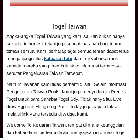
Togel Taiwan
Angka-angka Togel Taiwan yang kami sajikan bukan hanya
sekadar informasi, tetapi juga sebuah harapan bagi teman-
teman semua. Kami berharap agar semua teman dapat terus
mengunjungi situs
keluaran toto
dan menyebarkan link
kepada mereka yang membutuhkan informasi terpercaya
seputar Pengeluaran Taiwan Tercepat.
Namun, layanan kami tidak berhenti di situ. Selain informasi
Pengeluaran Taiwan Pools, kami juga menyediakan Prediksi
Togel untuk para Sahabat Togel Sdy. Tidak hanya itu, Live
draw Sgp dan Hongkong Pools Today juga dapat diakses
melalui link yang tersedia di widget kami.
Welcome To Keluaran Taiwan, tempat di mana keunggulan
dan kehandalan bertemu dalam menyajikan informasi Togel