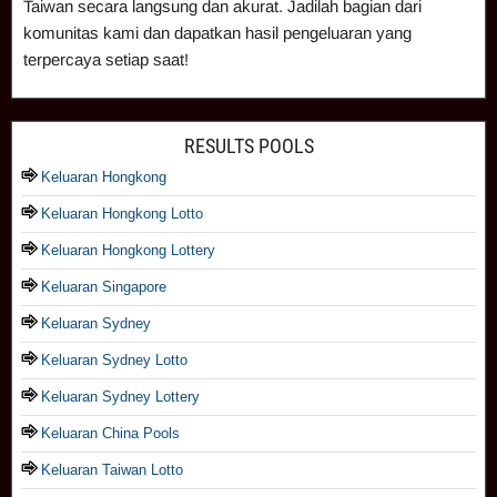
Taiwan secara langsung dan akurat. Jadilah bagian dari
komunitas kami dan dapatkan hasil pengeluaran yang
terpercaya setiap saat!
RESULTS POOLS
Keluaran Hongkong
Keluaran Hongkong Lotto
Keluaran Hongkong Lottery
Keluaran Singapore
Keluaran Sydney
Keluaran Sydney Lotto
Keluaran Sydney Lottery
Keluaran China Pools
Keluaran Taiwan Lotto