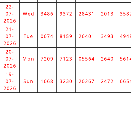
22-
07-
Wed
3486
9372
28431
2013
358
2026
21-
07-
Tue
0674
8159
26401
3493
494
2026
20-
07-
Mon
7209
7123
05564
2640
561
2026
19-
07-
Sun
1668
3230
20267
2472
665
2026