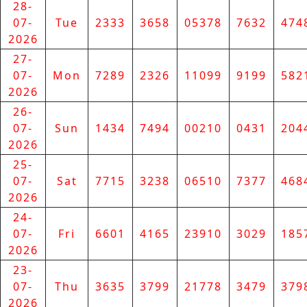
28-
07-
Tue
2333
3658
05378
7632
474
2026
27-
07-
Mon
7289
2326
11099
9199
582
2026
26-
07-
Sun
1434
7494
00210
0431
204
2026
25-
07-
Sat
7715
3238
06510
7377
468
2026
24-
07-
Fri
6601
4165
23910
3029
185
2026
23-
07-
Thu
3635
3799
21778
3479
379
2026