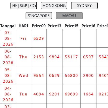
HK|SGP|SDY
HONGKONG
SYDNEY
MACAU
SINGAPORE
Tanggal
HARI
Prize00
Prize13
Prize15
Prize16
Prize
07-
08-
Fri
6529
2026
06-
08-
Thu
2153
9894
56117
0597
584
2026
05-
08-
Wed
9554
0629
56800
2900
940
2026
04-
08-
Tue
4094
9201
69699
1664
021
2026
03-